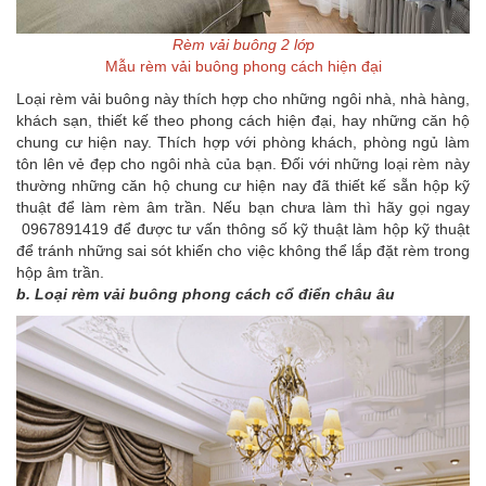
Rèm vải buông 2 lớp
Mẫu rèm vải buông phong cách hiện đại
Loại rèm vải buông này thích hợp cho những ngôi nhà, nhà hàng,
khách sạn, thiết kế theo phong cách hiện đại, hay những căn hộ
chung cư hiện nay. Thích hợp với phòng khách, phòng ngủ làm
tôn lên vẻ đẹp cho ngôi nhà của bạn. Đối với những loại rèm này
thường những căn hộ chung cư hiện nay đã thiết kế sẵn hộp kỹ
thuật để làm rèm âm trần. Nếu bạn chưa làm thì hãy gọi ngay
0967891419 để được tư vấn thông số kỹ thuật làm hộp kỹ thuật
để tránh những sai sót khiến cho việc không thể lắp đặt rèm trong
hộp âm trần.
b. Loại rèm vải buông phong cách cổ điển châu âu