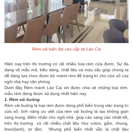
Rèm vải hiện đại cao cấp tại Lào Cai
Hiện nay trên thị trường có rất nhiều loại rèm cửa được. Sự đa
dạng về mẫu mã, kiểu dáng, chất liệu và màu sắc giúp chúng ta
dễ dàng lựa chọn được bộ mành rèm để trang trí cho cửa số của
ngôi nhà hay văn phòng
Dưới đây Rèm mành Lào Cai xin được chia sẻ những loại rèm,
mẫu rèm đang được sử dụng nhất hiện nay
1. Rèm vải buông
Rèm vải buông là loại rèm được dùng phổ biến trong việc trang trí
cửa sổ, tính năng ưu việt của rèm vải buông là tạo không gian
sang trọng, điểm nhấn cho ngôi nhà. giúp cản sáng cản nhiệt tốt,
trên thị trường có rất nhiều chất liệu như coton, gấm, nhung,
linen(lanh), tơ tằm, Nhưng phổ biến nhất vẫn là chất liệu