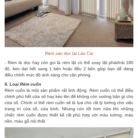
Rèm sáo dọc tại Lào Cai
- Rèm lá dọc hay còn gọi là rèm lật có thể xoay lật phải/trái 180
độ, kéo dạt hết sang 1 bên hoặc đều 2 bên giúp bạn dễ dàng
điều chỉnh mức độ ánh sáng cho căn phòng.
6. Loại Rèm cuốn
Rèm cuốn là một sản phẩm rất linh động. Rèm cuốn có thể điều
chỉnh phủ hết cửa sổ hay kéo lên để không còn vướng bận gì cho
cửa sổ. Chính vì thế rèm cuốn sẽ là lựa cho rất lý tưởng cho việc
trang trí cửa sổ, cửa kính. Nhưng còn tốt hơn nữa khi những
chiếc rèm cuốn được thiết kế rất phù hợp với màu tường, màu
nền, màu gỗ nội thất.