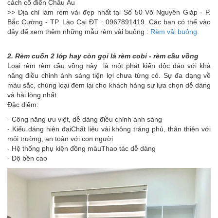
cách cổ điển Châu Âu
>> Địa chỉ làm rèm vải đẹp nhất tại Số 50 Võ Nguyên Giáp - P.
Bắc Cường - TP. Lào Cai ĐT : 0967891419. Các bạn có thể vào
đây để xem thêm những mẫu rèm vải buông :
Rèm vải buông.
2. Rèm cuốn 2 lớp hay còn gọi là rèm cobi - rèm cầu vồng
Loại rèm rèm cầu vồng này là một phát kiến độc đáo với khả
năng điều chỉnh ánh sáng tiện lợi chưa từng có. Sự đa dạng về
màu sắc, chủng loại đem lại cho khách hàng sự lựa chọn dễ dàng
và hài lòng nhất.
Đặc điểm:
- Công năng ưu việt, dễ dàng điều chỉnh ánh sáng
- Kiểu dáng hiện đạiChất liệu vải không tráng phủ, thân thiện với
môi trường, an toàn với con người
- Hệ thống phụ kiện đồng màuThao tác dễ dàng
- Độ bền cao