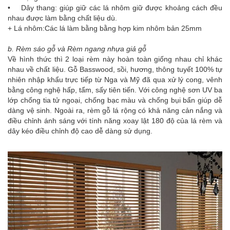
• Dây thang: giúp giữ các lá nhôm giữ được khoảng cách đều
nhau được làm bằng chất liệu dù.
+ Lá nhôm:Các lá làm bằng bằng hợp kim nhôm bản 25mm
b. Rèm sáo gỗ và Rèm ngang nhựa giả gỗ
Về hình thức thì 2 loại rèm này hoàn toàn giống nhau chỉ khác
nhau về chất liệu. Gỗ Basswood, sồi, hương, thông tuyết 100% tự
nhiên nhập khẩu trực tiếp từ Nga và Mỹ đã qua xử lý cong, vênh
bằng công nghệ hấp, tẩm, sấy tiên tiến. Với công nghệ sơn UV ba
lớp chống tia tử ngoại, chống bạc màu và chống bụi bẩn giúp dễ
dàng vệ sinh. Ngoài ra, rèm gỗ lá rộng có khả năng cản nắng và
điều chỉnh ánh sáng với tính năng xoay lật 180 độ của lá rèm và
dây kéo điều chỉnh độ cao dễ dàng sử dụng.