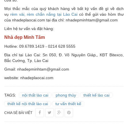
Mọi thắc mắc của quý khách hàng về bất kỳ vấn đề gì về dịch
vụ
rèm vải, rèm chắn nắng tại Lào Cai
có thể gửi vào hòm thư
của nhadeplaocai.com tại địa chỉ: nhadepminhtam@gmail.com
Liên hệ tư vấn và đặt hàng:
Nhà đẹp Minh Tâm
Hotline: 09.6789.1419 - 0214 628 5555
Địa chỉ tại Lào Cai: Sn 050, Đ. Võ Nguyên Giáp,, KĐT Bitexco,
Bắc Cường, Tp. Lào Cai
Gmail: nhadepminhtam@gmail.com
website: nhadeplaocai.com
TAGS:
nội thất lào cai
phong thủy
thiết kế lào cai
thiết kế nội thất lào cai
tư vấn thiết kế
CHIA SẺ BÀI VIẾT