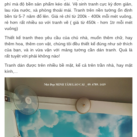
phí mà độ bền sản phẩm kéo dài. Vệ sinh tranh cực kỳ đơn giản,
lau rửa nước, xà phòng thoải mái. Tranh trên nền tường ổn định
bền từ 5-7 năm đổ lên. Giá rẻ chỉ từ 200k - 400k mỗi mét vuông,
rẻ hơn rất nhiều so với tranh vẽ ( giá từ 450k - hơn 1tr mỗi mét
vuông)
Thiết kế tranh theo yêu cầu của chủ nhà, muốn thêm chữ, hay
thêm hoa, thêm con vật, chúng tôi đều thiết kế đúng như sở thích
của bạn, và in vừa vặn với mảng tường cần dán tranh. Quả là
rất tuyệt vời phải không nào!
Tranh dán được trên nhiều bề mặt, kể cả trên trần nhà, hay mặt
kính,...