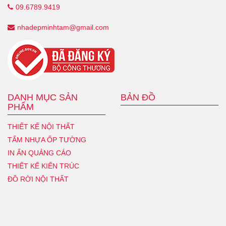
09.6789.9419
nhadepminhtam@gmail.com
DANH MỤC SẢN
BẢN ĐỒ
PHẨM
THIẾT KẾ NỘI THẤT
TẤM NHỰA ỐP TƯỜNG
IN ẤN QUẢNG CÁO
THIẾT KẾ KIẾN TRÚC
ĐỒ RỜI NỘI THẤT