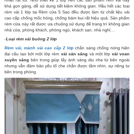
khá gọn gàng, dễ sử dụng tiết kiệm không gian. Hầu hết các loại
rèm vải 1 lớp tại Rèm cửa 5 Sao đều được làm từ chất liệu vải
cao cấp chống mốc hỏng, chống bám bụi rất hiệu quả. Sản phẩm
rèm cửa này rất được ưa chuộng sử dụng để trang trí không gian
nhà cửa, phòng khách, phòng ngủ, khách sạn, nhà nghỉ....
-
Loại rèm vải buông 2 lớp
Rèm vải, mành vải cao cấp 2 lớp
chắn sáng chống nóng hiện
đại
cấu tạo bởi một lớp rèm
vải cản sáng
và một lớp
vải voan
xuyên sáng
bên trong giúp lấy ánh sáng dịu nhẹ từ bên ngoài
nhưng vẫn đảm bảo yếu tố che chắn được tầm nhìn, sự riêng tư
bên trong phòng.