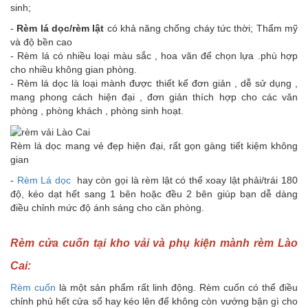
sinh;
-
Rèm lá dọc/rèm lật
có khả năng chống cháy tức thời; Thẩm mỹ
và độ bền cao
- Rèm lá có nhiều loại màu sắc , hoa văn để chọn lựa .phù hợp
cho nhiều không gian phòng.
- Rèm lá dọc là loại mành được thiết kế đơn giản , dễ sử dụng ,
mang phong cách hiện đại , đơn giản thích hợp cho các văn
phòng , phòng khách , phòng sinh hoạt.
Rèm lá dọc mang vẻ đẹp hiện đại, rất gọn gàng tiết kiệm không
gian
-
Rèm Lá dọc
hay còn gọi là rèm lật có thể xoay lật phải/trái 180
độ, kéo dạt hết sang 1 bên hoặc đều 2 bên giúp bạn dễ dàng
điều chỉnh mức độ ánh sáng cho căn phòng.
Rèm cửa cuốn tại kho vải và phụ kiện mành rèm Lào
Cai:
Rèm cuốn
là một sản phẩm rất linh động. Rèm cuốn có thể điều
chỉnh phủ hết cửa sổ hay kéo lên để không còn vướng bận gì cho