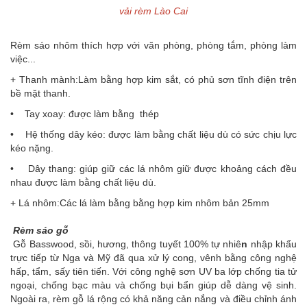
vải rèm Lào Cai
Rèm sáo nhôm thích hợp với văn phòng, phòng tắm, phòng làm
việc...
+ Thanh mành:Làm bằng hợp kim sắt, có phủ sơn tĩnh điện trên
bề mặt thanh.
• Tay xoay: được làm bằng thép
• Hệ thống dây kéo: được làm bằng chất liệu dù có sức chịu lực
kéo nặng.
• Dây thang: giúp giữ các lá nhôm giữ được khoảng cách đều
nhau được làm bằng chất liệu dù.
+ Lá nhôm:Các lá làm bằng bằng hợp kim nhôm bản 25mm
Rèm sáo gỗ
Gỗ Basswood, sồi, hương, thông tuyết 100% tự nhiê
n
nhập khẩu
trực tiếp từ Nga và Mỹ đã qua xử lý cong, vênh bằng công nghệ
hấp, tẩm, sấy tiên tiến. Với công nghệ sơn UV ba lớp chống tia tử
ngoại, chống bạc màu và chống bụi bẩn giúp dễ dàng vệ sinh.
Ngoài ra, rèm gỗ lá rộng có khả năng cản nắng và điều chỉnh ánh