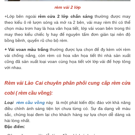
rèm vải 2 lớp
+Lớp bên ngoài
rèm cửa 2 lớp chắn sáng
thường được may
theo kiểu ô rê lượn sóng và mở ra 2 bên, vải may rèm thì có thể
chọn màu trơn hay là hoa văn họa tiết, lớp vải voan bên trong thì
may theo kiểu chiếc ly hay để nguyên tấm đơn giản tại nên độ
bồng bềnh, quyến rũ cho bộ rèm.
+ Vải voan màu trắng
thường được lựa chọn để đy kèm với rèm
vải chống nắng, còn rèm có hoa văn họa tiết thì nhà sản xuất
cũng đã sản xuất loại voan cùng họa tiết với lớp vải để hợp tông
với nhau.
Rèm vải Lào Cai chuyên phân phối cung cấp rèm cửa
cobi ( rèm cầu vồng):
Loại
rèm cầu vồng
này là một phát kiến độc đáo với khả năng
điều chỉnh ánh sáng tiện lợi chưa từng có. Sự đa dạng về màu
sắc, chủng loại đem lại cho khách hàng sự lựa chọn dễ dàng và
hài lòng nhất.
Đặc điểm: