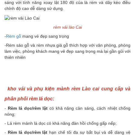
sáng với tính năng xoay lật 180 độ của lá rèm và dây kéo điều
chỉnh độ cao dễ dàng sử dụng.
rèm vải lào Cai
-
Rèm gỗ
mang vẻ đẹp sang trọng
-Rèm sáo gỗ và rèm nhựa giả gỗ thích hợp với văn phòng, phòng
làm việc, phòng khách mang vẻ đẹp sang trọng mà lại gần gũi với
thiên nhiên
kho vải và phụ kiện mành rèm Lào cai cung cấp và
phân phối rèm lá dọc:
-
Rèm lá dọc/rèm lật
có khả năng cản sáng, cách nhiệt chống
nóng;
- Lá rèm mành lá dọc có khả năng đàn hồi chống gấp nếp;
-
Rèm lá dọc/rèm lật
hạn chế tối đa sự bắt bụi và dễ dàng vệ