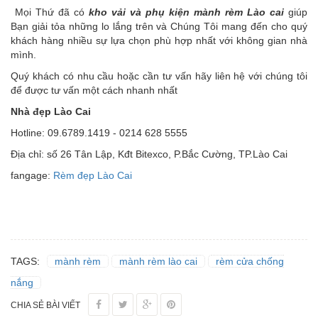
Mọi Thứ đã có
kho vải và phụ kiện mành rèm Lào cai
giúp
Bạn giải tỏa những lo lắng trên và Chúng Tôi mang đến cho quý
khách hàng nhiều sự lựa chọn phù hợp nhất với không gian nhà
mình.
Quý khách có nhu cầu hoặc cần tư vấn hãy liên hệ với chúng tôi
để được tư vấn một cách nhanh nhất
Nhà đẹp Lào Cai
Hotline: 09.6789.1419 - 0214 628 5555
Địa chỉ: số 26 Tân Lập, Kđt Bitexco, P.Bắc Cường, TP.Lào Cai
fangage:
Rèm đẹp Lào Cai
TAGS:
mành rèm
mành rèm lào cai
rèm cửa chống
nắng
CHIA SẺ BÀI VIẾT