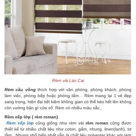
Rèm vải Lào Cai
Rèm cầu vồng
thích hợp với văn phòng, phòng khách, phòng
làm việc, phòng bếp hoặc phòng tắm... Rèm mang lại 1 vẻ đẹp
sang trọng, hiện đại tiết kiệm không gian có thể kéo hết lên không
còn vướng bận gì cửa sổ. Rèm có nhiều màu sắc,.
Rèm xếp lớp ( rèm roman)
Rèm xếp lớp
cũng giống như rèm vải
rèm roman
cũng được
thiết kế từ nhiều chất liệu như coton, gấm, nhung, linen(lanh), tơ
tằm, Nhưng phổ biến nhất vẫn là chất liệu polyester khác với rèm