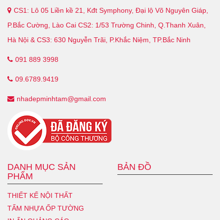
CS1: Lô 05 Liền kề 21, Kđt Symphony, Đại lộ Võ Nguyên Giáp,
P.Bắc Cường, Lào Cai CS2: 1/53 Trường Chinh, Q.Thanh Xuân,
Hà Nội & CS3: 630 Nguyễn Trãi, P.Khắc Niệm, TP.Bắc Ninh
091 889 3998
09.6789.9419
nhadepminhtam@gmail.com
DANH MỤC SẢN
BẢN ĐỒ
PHẨM
THIẾT KẾ NỘI THẤT
TẤM NHỰA ỐP TƯỜNG