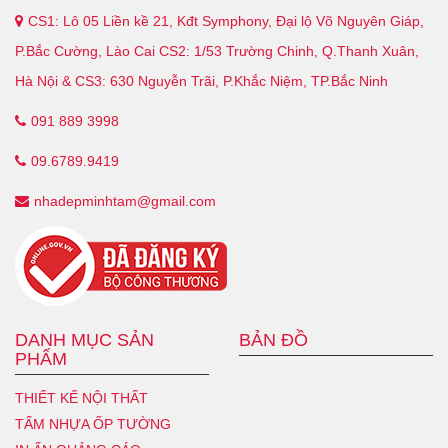
CS1: Lô 05 Liền kề 21, Kđt Symphony, Đại lộ Võ Nguyên Giáp,
P.Bắc Cường, Lào Cai CS2: 1/53 Trường Chinh, Q.Thanh Xuân,
Hà Nội & CS3: 630 Nguyễn Trãi, P.Khắc Niệm, TP.Bắc Ninh
091 889 3998
09.6789.9419
nhadepminhtam@gmail.com
DANH MỤC SẢN
BẢN ĐỒ
PHẨM
THIẾT KẾ NỘI THẤT
TẤM NHỰA ỐP TƯỜNG