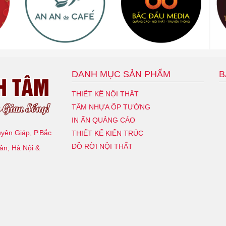
DANH MỤC SẢN PHẨM
B
THIẾT KẾ NỘI THẤT
TẤM NHỰA ỐP TƯỜNG
IN ẤN QUẢNG CÁO
uyên Giáp, P.Bắc
THIẾT KẾ KIẾN TRÚC
ĐỒ RỜI NỘI THẤT
ân, Hà Nội &