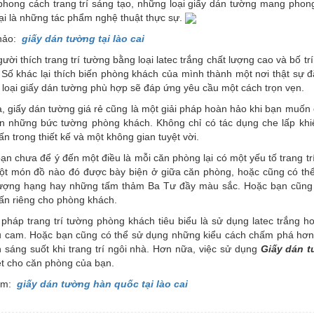
phong cách trang trí sáng tạo, những loại giấy dán tường mang phong
lại là những tác phẩm nghệ thuật thực sự.
hảo:
giấy dán tường tại lào cai
ười thích trang trí tường bằng loại latec trắng chất lượng cao và bố 
. Số khác lại thích biến phòng khách của mình thành một nơi thật sự đặ
loại giấy dán tường phù hợp sẽ đáp ứng yêu cầu một cách trọn vẹn.
 giấy dán tường giá rẻ cũng là một giải pháp hoàn hảo khi bạn muốn 
ên những bức tường phòng khách. Không chỉ có tác dụng che lấp khi
n trong thiết kế và một không gian tuyệt vời.
ạn chưa để ý đến một điều là mỗi căn phòng lại có một yếu tố trang tr
một món đồ nào đó được bày biện ở giữa căn phòng, hoặc cũng có thể
ượng hạng hay những tấm thảm Ba Tư đầy màu sắc. Hoặc bạn cũng có
ấn riêng cho phòng khách.
pháp trang trí tường phòng khách tiêu biểu là sử dụng latec trắng 
 cam. Hoặc bạn cũng có thể sử dụng những kiểu cách chấm phá hơn đ
 sáng suốt khi trang trí ngôi nhà. Hơn nữa, việc sử dụng
Giấy dán 
ệt cho căn phòng của bạn.
êm:
giấy dán tường hàn quốc tại lào cai