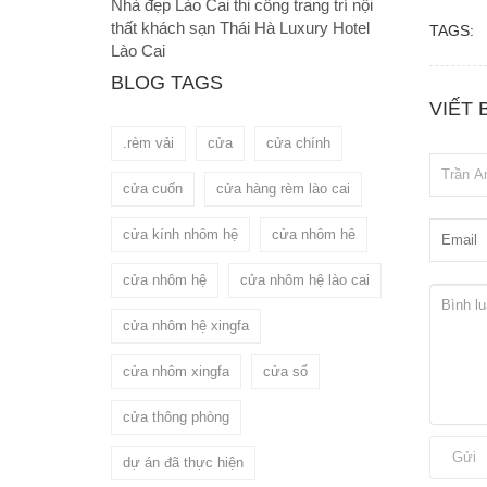
Nhà đẹp Lào Cai thi công trang trí nội
thất khách sạn Thái Hà Luxury Hotel
TAGS:
Lào Cai
BLOG TAGS
VIẾT 
.rèm vải
cửa
cửa chính
cửa cuốn
cửa hàng rèm lào cai
cửa kính nhôm hệ
cửa nhôm hê
cửa nhôm hệ
cửa nhôm hệ lào cai
cửa nhôm hệ xingfa
cửa nhôm xingfa
cửa sổ
cửa thông phòng
Gửi
dự án đã thực hiện