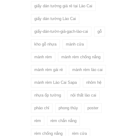
giấy dán tường giá rẻ tại Lào Cai
giấy dán tường Lào Cai
giấy-dán-tườn-giả-gạch-lào-cai
gỗ
kho gỗ nhựa
mành cửa
mành rèm
mành rèm chống nắng
mành rèm gái rẻ
mành rèm lào cai
mành rèm Lào Cai Sapa
nhôm hệ
nhựa ốp tường
nội thất lào cai
phào chỉ
phong thủy
poster
rèm
rèm chắn nắng
rèm chống nắng
rèm cửa