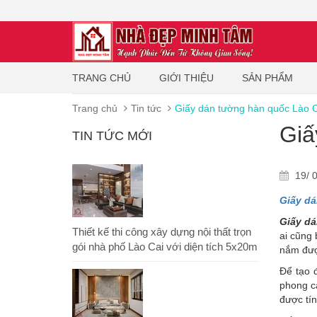
TRANG CHỦ
GIỚI THIỆU
SẢN PHẨM
Trang chủ
Tin tức
Giấy dán tường hàn quốc Lào C
Giấ
TIN TỨC MỚI
19/ 0
Giấy dá
Giấy dá
Thiết kế thi công xây dựng nội thất trọn
ai cũng 
gói nhà phố Lào Cai với diện tích 5x20m
nắm đượ
Để tạo 
phong cá
được tí