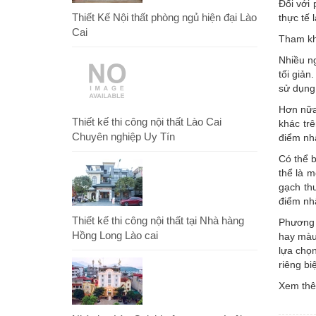
Đối với 
Thiết Kế Nội thất phòng ngủ hiện đại Lào
thực tế 
Cai
Tham k
Nhiều ng
tối giản
sử dụng 
Hơn nữa,
Thiết kế thi công nội thất Lào Cai
khác tr
Chuyên nghiệp Uy Tín
điểm nhấ
Có thể b
thể là 
gạch th
điểm nh
Thiết kế thi công nội thất tại Nhà hàng
Phương 
Hồng Long Lào cai
hay màu
lựa chọn
riêng bi
Xem th