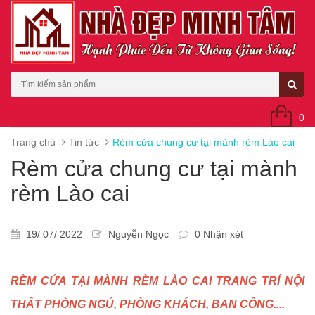
0
Trang chủ
Tin tức
Rèm cửa chung cư tại mành rèm Lào cai
Rèm cửa chung cư tại mành
rèm Lào cai
19/ 07/ 2022
Nguyễn Ngọc
0 Nhận xét
RÈM CỬA TẠI MÀNH RÈM LÀO CAI TRANG TRÍ NỘI
THẤT PHÒNG NGỦ, PHÒNG KHÁCH, BAN CÔNG....