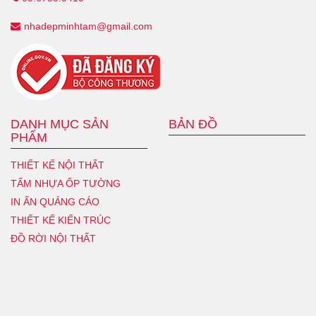
nhadepminhtam@gmail.com
DANH MỤC SẢN
BẢN ĐỒ
PHẨM
THIẾT KẾ NỘI THẤT
TẤM NHỰA ỐP TƯỜNG
IN ẤN QUẢNG CÁO
THIẾT KẾ KIẾN TRÚC
ĐỒ RỜI NỘI THẤT