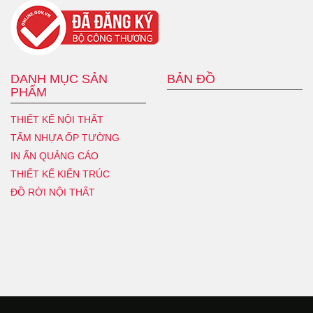
DANH MỤC SẢN
BẢN ĐỒ
PHẨM
THIẾT KẾ NỘI THẤT
TẤM NHỰA ỐP TƯỜNG
IN ẤN QUẢNG CÁO
THIẾT KẾ KIẾN TRÚC
ĐỒ RỜI NỘI THẤT