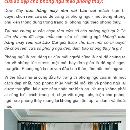
cửa sổ đẹp cho phòng ngủ theo phong thủy:
Dưới đây
cửa hàng may rèm vải Lào cai
mách bạn bí
quyết chọn rèm cửa sổ để trang trí phòng ngủ - một trong những
phụ kiện thông dụng trong trang trí phòng ngủ theo phong thủy.
Tại sao chúng ta cần chọn rèm cửa sổ cho phòng ngủ tại
? Có
tiêu chí nào để chọn mẫu
rèm cửa sổ phòng ngủ
không?
cửa
hàng may rèm vải Lào Cai
giới thiệu cho bạn một số bí quyết
để chọn rèm cửa sổ phòng ngủ đẹp, đảm bảo phong thủy là gì?
Phòng ngủ là nơi riêng tư của mỗi người cũng là nơi để chúng ta
tìm về những lúc stress, mệt mỏi hay đơn giản là để nghỉ ngơi,
thư giãn. Phòng ngủ là nơi vun đắp tinh thần, tầm hồn mỗi người.
Vì thế hầu như ai cũng đầu tư trang trí phòng ngủ của mình một
cách đẹp nhất, hợp phong thủy nhất để mỗi khi về phòng ngủ lại
được thư giãn, lại được cảm nhận sự bình an. Nhưng không phải
ai cũng biết cách trang trí, chọn vật dụng, phụ kiện cho phòng
ngủ hơp phong thủy mang lại không gian ấm áp, an lành và thoải
mái.