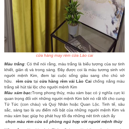
cửa hàng may rèm cửa Lào cai
Màu trắng
: Có thể nói rằng, màu trắng là biểu tượng của sự tinh
khiết, giản dị và trong sáng. Đây được coi là màu tương sinh với
người mệnh Kim, đem lại cuộc sống giàu sang cho chủ sở
hữu.
rèm cửa
tại
cửa hàng rèm vải Lào Cai
chống nắng màu
trắng sẽ hút tài lộc cho người mệnh Kim
Màu xám bạc:
Trong phong thủy, màu xám bạc có ý nghĩa cực kì
quan trọng đối với những người mệnh Kim bởi nó rất tốt cho cung
Tử Tức (con cháu) và Quý Nhân hoặc Quan Lộc. Tinh tế, sâu
sắc, sáng tạo là ưu điểm nổi bật của những người mệnh Kim và
màu xám bạc giúp họ phát huy tối đa những nét tính cách ấy
chọn màu rèm cửa sổ phòng ngủ hợp với người mệnh thủy