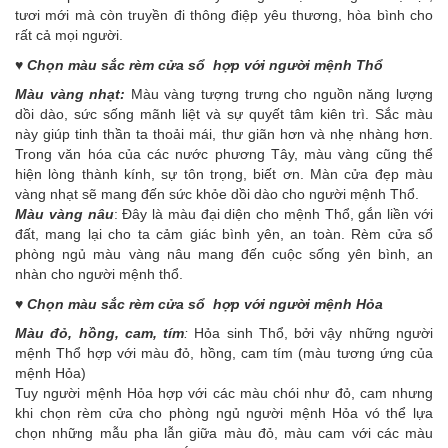
tươi mới mà còn truyền đi thông điệp yêu thương, hòa bình cho
rất cả mọi người.
♥ Chọn màu sắc rèm cửa sổ hợp với người mệnh Thổ
Màu vàng nhạt:
Màu vàng tượng trưng cho nguồn năng lượng
dồi dào, sức sống mãnh liệt và sự quyết tâm kiên trì. Sắc màu
này giúp tinh thần ta thoải mái, thư giãn hơn và nhẹ nhàng hơn.
Trong văn hóa của các nước phương Tây, màu vàng cũng thể
hiện lòng thành kính, sự tôn trọng, biết ơn. Màn cửa đẹp màu
vàng nhạt sẽ mang đến sức khỏe dồi dào cho người mệnh Thổ.
Màu vàng nâu
: Đây là màu đại diện cho mệnh Thổ, gắn liền với
đất, mang lại cho ta cảm giác bình yên, an toàn. Rèm cửa sổ
phòng ngủ màu vàng nâu mang đến cuộc sống yên bình, an
nhàn cho người mệnh thổ.
♥ Chọn màu sắc rèm cửa sổ hợp với người mệnh Hỏa
Màu đỏ, hồng, cam, tím
:
Hỏa sinh Thổ, bởi vậy những người
mệnh Thổ hợp với màu đỏ, hồng, cam tím (màu tương ứng của
mệnh Hỏa)
Tuy người mệnh Hỏa hợp với các màu chói như đỏ, cam nhưng
khi chọn rèm cửa cho phòng ngủ người mệnh Hỏa vó thể lựa
chọn những mẫu pha lẫn giữa màu đỏ, màu cam với các màu