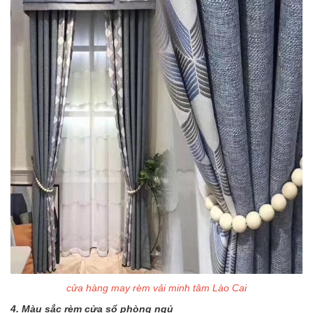
cửa hàng may rèm vải minh tâm Lào Cai
4. Màu sắc rèm cửa sổ phòng ngủ