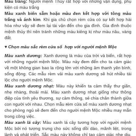
Màu trắng:
Người mệnh Thủy rất hợp với những vận dụng, phụ
kiện có màu trắng
Màu xanh biển sẫm hoặc màu đen kết hợp với tông màu
trắng
và ánh kim
. Khi gia chủ chọn rèm cửa có sự kết hợp hài
hòa như vậy sẽ đem lại tài vận đến cho gia đình. Gia đình thuộc
mệnh thủy thì nên tránh những màu kiêng kị như màu nâu, vàng
đất.
♥ Chọn màu sắc rèm cửa sổ hợp với người mệnh Mộc
Màu xanh dương:
Xanh dương là màu của trời và biển, rất hợp
với những người mệnh Mộc. Màu này đem đến cho ta cảm giác
về một không gian bao la rộng lớn với những âm thanh yên bình,
sống động. Các mẫu rèm vải màu xanh dương sẽ hút nhiều tài
lộc cho người mệnh Mộc.
Màu xanh dương nhạt:
Màu này khiến ta cảm thấy thư giãn,
nhẹ nhàng, thoải mái. Màu xanh dương nhạt giống như thông
điệp của tình yêu thương, sự cảm thông, sẻ chia chân thành giữa
con người với nhau. Chọn mẫu
r
èm cửa sổ màu xanh dương nhạt
cho phòng ngủ
sẽ đem đến cho người mệnh Mộc nhiều may mắn
trong công việc.
Màu xanh lá cây:
Màu xanh lá cây tương hợp với người mệnh
Mộc bởi nó tượng trưng cho sức sống dồi dào, mãnh liệt, trong
lành và phát triển. Sắc màu này không chỉ tạo cảm giác nhẹ dịu,