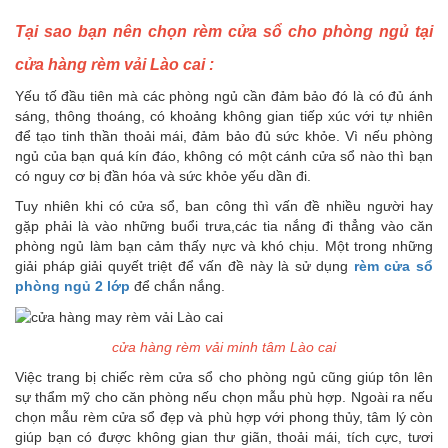
Tại sao bạn nên chọn rèm cửa sổ cho phòng ngủ tại
cửa hàng rèm vải Lào cai :
Yếu tố đầu tiên mà các phòng ngủ cần đảm bảo đó là có đủ ánh
sáng, thông thoáng, có khoảng không gian tiếp xúc với tự nhiên
để tạo tinh thần thoải mái, đảm bảo đủ sức khỏe. Vì nếu phòng
ngủ của bạn quá kín đáo, không có một cánh cửa sổ nào thì bạn
có nguy cơ bị đần hóa và sức khỏe yếu dần đi.
Tuy nhiên khi có cửa sổ, ban công thì vấn đề nhiều người hay
gặp phải là vào những buổi trưa,các tia nắng đi thẳng vào căn
phòng ngủ làm bạn cảm thấy nực và khó chịu. Một trong những
giải pháp giải quyết triệt để vấn đề này là sử dụng
rèm cửa sổ
phòng ngủ 2 lớp
để chắn nắng.
cửa hàng rèm vải minh tâm Lào cai
Việc trang bị chiếc
rèm cửa sổ cho phòng ngủ
cũng giúp tôn lên
sự thẩm mỹ cho căn phòng nếu chọn mẫu phù hợp. Ngoài ra nếu
chọn mẫu rèm cửa sổ đẹp và phù hợp với phong thủy, tâm lý còn
giúp bạn có được không gian thư giãn, thoải mái, tích cực, tươi