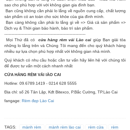
sao cho phù hợp với với không gian gia đình bạn.
Bạn cũng không cần phải lo lắng về nguồn cung cấp, chất lượng
sản phẩm có an toàn cho sức khỏe của gia đình mình.
Bạn càng không cần phải lo lắng gì về => Giá cả sản phẩm =>
Dịch vụ & Thời gian bảo hành, bảo trì sản phẩm.
--------------------------------------------------------
Mọi Thứ đã có
cửa hàng rèm vải Lào cai
giúp Bạn giải tỏa
những lo lắng trên và Chúng Tôi mang đến cho quý khách hàng
nhiều sự lựa chọn phù hợp nhất với không gian nhà mình.
Quý khách có nhu cầu hoặc cần tư vấn hãy liên hệ với chúng tôi
để được tư vấn một cách nhanh nhất
CỬA HÀNG RÈM VẢI lÀO CAI
Hotline: 09.6789.1419 - 0214 628 5555
Địa chỉ: số 26 Tân Lập, Kđt Bitexco, P.Bắc Cường, TP.Lào Cai
fangage:
Rèm đẹp Lào Cai
TAGS:
mành rèm
mành rèm lào cai
rèm cửa
rèm