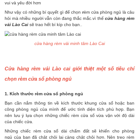
vui và yêu đời hơn
Như vậy có những bí quyết gì để chọn
r
èm cửa phòng ngủ là câu
hỏi mà nhiều người vẫn còn đang thắc mắc.vì thế
cửa hàng rèm
vải Lào Cai
sẽ trao hết bí kíp cho bạn..
cửa hàng rèm vải minh tâm Lào Cai
Cửa hàng rèm vải Lào cai giới thiệt một số tiêu chí
chọn rèm cửa sổ phòng ngủ
1. Kích thước rèm cửa sổ phòng ngủ
Bạn cần nắm thông tin về kích thước khung cửa sổ hoặc ban
công phòng ngủ của mình để ước tính diện tích phù hợp. Bạn
nên lưu ý lựa chọn những chiếc rèm cửa sổ vừa vặn với độ dài
của chiếc cửa.
Những chiếc rèm cửa sổ dài chấm đất sẽ khiến cho phòng
ngủ của bạn đã chật chội lại càng chật chội hơn. Nên treo rèm