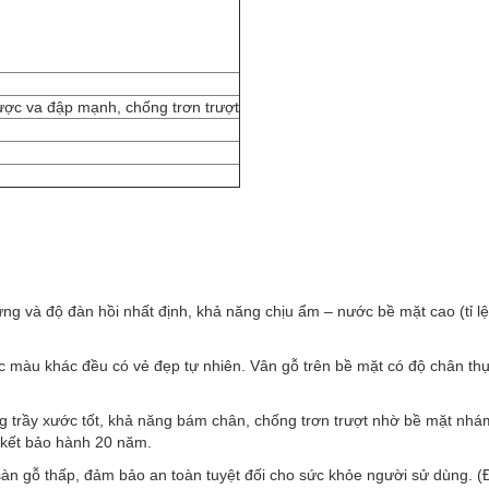
ược va đập mạnh, chống trơn trượt
ng và độ đàn hồi nhất định, khả năng chịu ẩm – nước bề mặt cao (tỉ l
c màu khác đều có vẻ đẹp tự nhiên. Vân gỗ trên bề mặt có độ chân th
 trầy xước tốt, khả năng bám chân, chống trơn trượt nhờ bề mặt nhá
 kết bảo hành 20 năm.
n gỗ thấp, đảm bảo an toàn tuyệt đối cho sức khỏe người sử dùng. (Đ