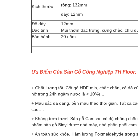
rộng: 132mm
Kích thước
dày: 12mm
Độ dày
12mm
Đặc tính
Mùi thơm đặc trưng, cứng chắc, chịu đ
Bảo hành
20 năm
Ưu Điểm Của Sàn Gỗ Công Nghiệp TH Floor:
+ Chất lượng tốt. Cốt gỗ HDF mịn, chắc chắn, có độ cứ
nở trong 24h ngâm nước là < 10%)…
+ Màu sắc đa dạng, bền màu theo thời gian. Tất cả cá
cao….
+ Không trơn trượt: Sàn gỗ Camsan có độ chống chống
phẩm sàn gỗ Binyl được nhà máy, nhà phân phối cam
+ An toàn sức khỏe. Hàm lượng Foxmaldehyde trong sà