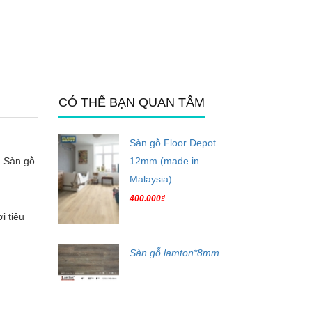
CÓ THỂ BẠN QUAN TÂM
Sàn gỗ Floor Depot
. Sàn gỗ
12mm (made in
Malaysia)
400.000₫
i tiêu
Sàn gỗ lamton*8mm