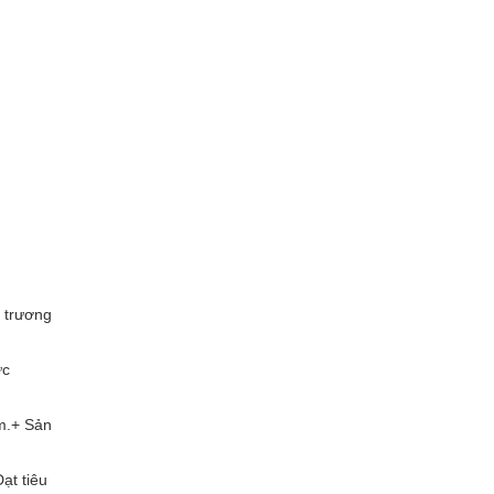
ệ trương
ực
m.+ Sản
ạt tiêu