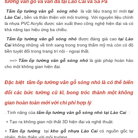
tường vân gỗ và vân đá tại Lào Cai và Sa Pa
Tấm ốp tường vân gỗ sóng nhỏ
là vật liệu trang trí mới
tại
Lào Cai ,
bền và thân thiện với môi trường. Với nguyên liệu chính
là nhựa PVC Acrylic được sản xuất theo công nghệ hiện đại và có
khả năng tạo hiệu ứng ba chiều.
Tấm ốp tường vân gỗ sóng nhỏ
được đáng giá cao
tại Lào
Cai
không những về tính sang trọng trong thẩm mỹ mà còn có độ
bền tuyệt đối trong trang trí nội - ngoại thất.
==>
T
ấm ốp tường vân gỗ sóng nh
ỏ
là giải pháp hoàn hảo
cho một không gian hiện đại.
Đặc biệt tấm ốp tường vân gỗ sóng nhỏ là có thể biến
đổi các bức tường cũ kĩ, bong tróc thành một không
gian hoàn toàn mới với chi phí hợp lý
. Tính năng của
tấm ốp tường vân gỗ sóng nhỏ tại Lào Cai
:
+ Tạo ra không gian nội thất 3D hiện đại và nghệ thuật.
+
Tấm ốp tường
tại
kho gỗ nhựa Lào Cai
có nguồn gốc tự
nhiên, thân thiện với môi trường.