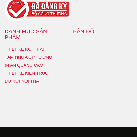
DANH MỤC SẢN
BẢN ĐỒ
PHẨM
THIẾT KẾ NỘI THẤT
TẤM NHỰA ỐP TƯỜNG
IN ẤN QUẢNG CÁO
THIẾT KẾ KIẾN TRÚC
ĐỒ RỜI NỘI THẤT