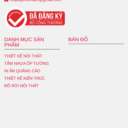
DANH MỤC SẢN
BẢN ĐỒ
PHẨM
THIẾT KẾ NỘI THẤT
TẤM NHỰA ỐP TƯỜNG
IN ẤN QUẢNG CÁO
THIẾT KẾ KIẾN TRÚC
ĐỒ RỜI NỘI THẤT