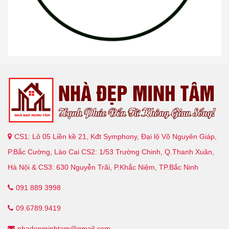
CS1: Lô 05 Liền kề 21, Kđt Symphony, Đại lộ Võ Nguyên Giáp,
P.Bắc Cường, Lào Cai CS2: 1/53 Trường Chinh, Q.Thanh Xuân,
Hà Nội & CS3: 630 Nguyễn Trãi, P.Khắc Niệm, TP.Bắc Ninh
091 889 3998
09.6789.9419
nhadepminhtam@gmail.com