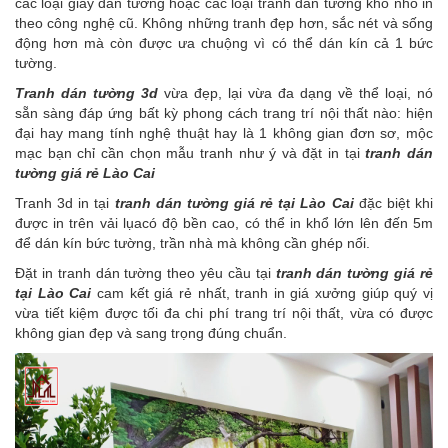
các loại giấy dán tường hoặc các loại tranh dán tường khổ nhỏ in
theo công nghệ cũ. Không những tranh đẹp hơn, sắc nét và sống
động hơn mà còn được ưa chuộng vì có thể dán kín cả 1 bức
tường.
Tranh dán tường 3d
vừa đẹp, lại vừa đa dạng về thể loại, nó
sẵn sàng đáp ứng bất kỳ phong cách trang trí nội thất nào: hiện
đại hay mang tính nghệ thuật hay là 1 không gian đơn sơ, mộc
mạc bạn chỉ cần chọn mẫu tranh như ý và đặt in tại
tranh dán
tường giá rẻ Lào Cai
Tranh 3d in tại
tranh dán tường giá rẻ tại Lào Cai
đặc biệt khi
được in trên vải lụacó độ bền cao, có thể in khổ lớn lên đến 5m
để dán kín bức tường, trần nhà mà không cần ghép nối.
Đặt in tranh dán tường theo yêu cầu tại
tranh dán tường giá rẻ
tại Lào Cai
cam kết giá rẻ nhất, tranh in giá xưởng giúp quý vị
vừa tiết kiệm được tối đa chi phí trang trí nội thất, vừa có được
không gian đẹp và sang trọng đúng chuẩn.