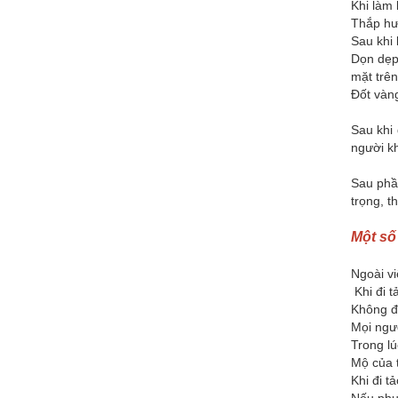
Khi làm 
Thắp hươ
Sau khi
Dọn dẹp 
mặt trên
Đốt vàn
Sau khi 
người kh
Sau phần
trọng, t
Một số
Ngoài vi
Khi đi t
Không đ
Mọi ngườ
Trong lú
Mộ của t
Khi đi t
Nếu phụ 