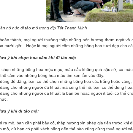
ân nô nức đi tảo mộ trong dịp Tết Thanh Minh
 hoàn thành, mọi người thường thắp những nén hương thơm ngát và c
a mười giờ... Hoặc là mọi người cắm những bông hoa tươi đẹp cho các
lưu ý khi chọn hoa cắm khi đi tảo mộ:
 chọn những bông hoa mộc mạc, màu sắc không quá sặc sỡ, có màu 
 thể cắm vào những bông hoa màu tím xen lẫn vào đấy.
 dùng để dâng, bạn có thể chọn những bông hoa cúc trắng hoặc vàng, 
dâng cho những người đã khuất mà cùng thế hệ, bạn có thể dùng hoa cú
dâng cho những người đã khuất là bạn bè hoặc người ít tuổi có thể ch
thức.
lưu ý khi đi tảo mộ:
i ra mộ, bạn cần phải bày cỗ, thắp hương xin phép gia tiên trước khi đ
ảo mộ, dù bạn có phải xách nặng đến thế nào cũng đừng thuê người xá