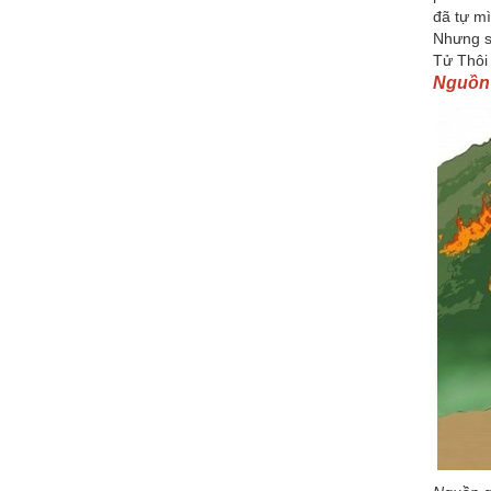
đã tự mì
Nhưng s
Tử Thôi
Nguồn 