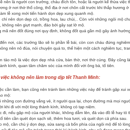
lễ nên là người con trưởng, cháu đích tôn, hoặc là người kế thừa việc 
ng ở nơi thờ thổ công, thổ địa ở nơi chôn cất trước khi thắp hương ở
 làm lễ xong mới tiến hành dọn dẹp xung quanh mộ.
chỉ nên dọn dẹp cỏ, trồng hoa, lau chùi,.. Còn với những ngôi mộ ch
, không nên giựt mạnh, đào bới gây sạt lở mộ.
g mã nên đốt đúng nơi quy định, không đốt quá gần mộ gây ảnh hưởng
đến nơi, các trưởng lão sẽ lo phần lễ bái, còn con cháu đứng nghiêm
ông nên nô đùa, nói chuyện quá to, thể hiện một cách nghiêm tục, tra
 tảo mộ là việc dọn dẹp nhà cửa, bàn thờ, nơi thờ cúng. Đây cũng là
hành kính, quan tâm chăm sóc của mình đối với ông bà, tổ tiên.
 việc không nên làm trong dịp tết Thanh Minh:
ệc cần làm, bạn cũng nên tránh làm những việc này để tránh gặp xui x
ảo mộ:
i những con đường vắng vẻ, ít người qua lại, chọn đường mà mọi ngườ
i khi đi với một lòng thành kính, không có tạp niệm.
c đi, nếu gặp mộ của người khác, không dẫm lên, đá vào đồ lễ hay tỏ th
ổ tiên cần quét dọn sạch sẽ, thêm hoa tươi, và quét dọn cả phía sau.
ảo mộ, cần chú ý dọn dẹp, sửa sang cả bốn phía của ngôi mộ để tỏ lòng
nữ đi tảo mộ cần tránh trong thời kỳ hành kinh, phụ nữ đang mang thai