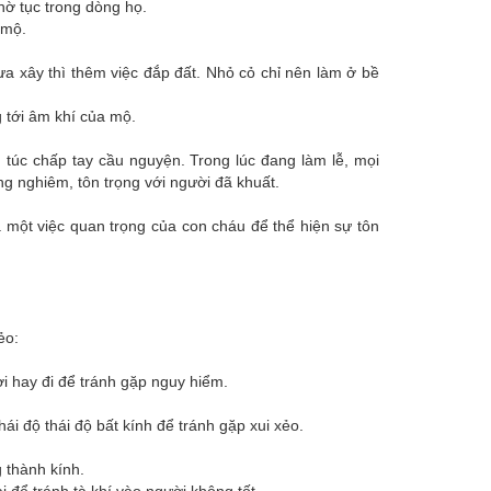
thờ tục trong dòng họ.
 mộ.
ưa xây thì thêm việc đắp đất. Nhỏ cỏ chỉ nên làm ở bề
 tới âm khí của mộ.
 túc chấp tay cầu nguyện. Trong lúc đang làm lễ, mọi
ng nghiêm, tôn trọng với người đã khuất.
 một việc quan trọng của con cháu để thể hiện sự tôn
ẻo:
i hay đi để tránh gặp nguy hiểm.
ái độ thái độ bất kính để tránh gặp xui xẻo.
 thành kính.
 để tránh tà khí vào người không tốt.