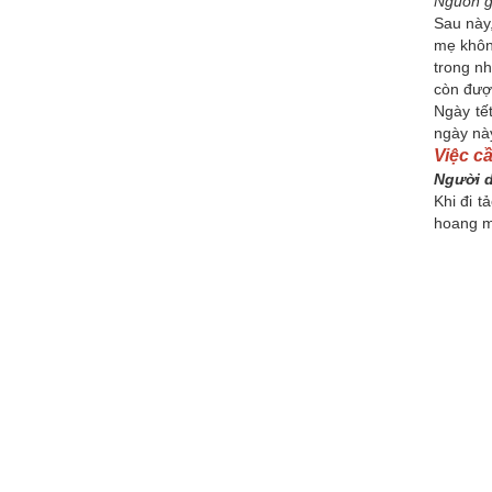
Nguồn g
Sau này,
mẹ khôn
trong nh
còn đượ
Ngày tế
ngày này
Việc c
Người d
Khi đi 
hoang mọ