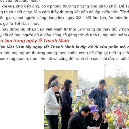
ốc của tết thanh minh
 khi vua nhớ đến ông, có ý phong thưởng nhưng ông đã từ chối. Để Tử
g ra và chết cháy. Vua cảm thấy thương xót nên đã lập miếu thờ.
Từ đ
ân gian, mọi người kiêng dùng lửa ngày 3/3 - 5/3 âm lịch, ăn thức ăn
c gọi là Tết Hàn Thực.
t này được du nhập vào Việt Nam từ thời Lý nhưng đã thay đổi ý ngh
, tất cả mọi người dù đi đâu cũng cố gắng trở về nhà tụ tập bên mâm 
ần làm trong ngày lễ Thanh Minh
ân Việt Nam lấy ngày tết Thanh Minh là dịp để đi sửa phần mộ c
tảo mộ, mọi người thường mang theo cuốc, xẻng để đắp lại những chỗ
c xung quanh, trùm lên mộ và cũng để tránh cho các loài rắn, chuột đ