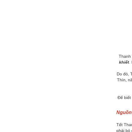
Thanh M
khiết
.
Do đó, 
Thìn, n
Để biết
Nguồn 
Tết Tha
phải bỏ 