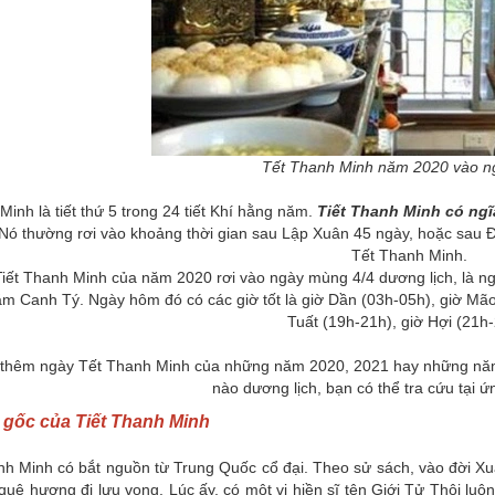
Tết Thanh Minh năm 2020 vào n
inh là tiết thứ 5 trong 24 tiết Khí hằng năm.
Tiết Thanh Minh có ngĩa
 Nó thường rơi vào khoảng thời gian sau Lập Xuân 45 ngày, hoặc sau Đô
Tết Thanh Minh.
Tiết Thanh Minh của năm 2020 rơi vào ngày mùng 4/4 dương lịch, là n
ăm Canh Tý. Ngày hôm đó có các giờ tốt là giờ Dần (03h-05h), giờ Mão
Tuất (19h-21h), giờ Hợi (21h-
 thêm ngày Tết Thanh Minh của những năm 2020, 2021 hay những năm 
nào dương lịch, bạn có thể tra cứu tại 
gốc của Tiết Thanh Minh
nh Minh có bắt nguồn từ Trung Quốc cổ đại. Theo sử sách, vào đời 
quê hương đi lưu vong. Lúc ấy, có một vị hiền sĩ tên Giới Tử Thôi lu