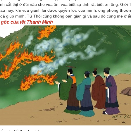
nh cắt thịt ở đùi nấu cho vua ăn, vua biết sự tình rất biết ơn ông. Giớ
au này, khi vua giành lại được quyền lực của mình, ông phong thưở
 đã giúp mình. Tử Thôi cũng không oán giận gì và sau đó cùng mẹ ở ẩ
gốc của tết Thanh Minh