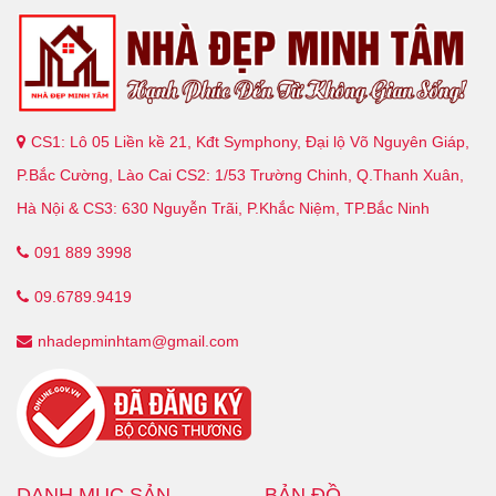
CS1: Lô 05 Liền kề 21, Kđt Symphony, Đại lộ Võ Nguyên Giáp,
P.Bắc Cường, Lào Cai CS2: 1/53 Trường Chinh, Q.Thanh Xuân,
Hà Nội & CS3: 630 Nguyễn Trãi, P.Khắc Niệm, TP.Bắc Ninh
091 889 3998
09.6789.9419
nhadepminhtam@gmail.com
DANH MỤC SẢN
BẢN ĐỒ