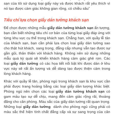
sạn của tôi sử dụng loại giấy này và được khách rất yêu thích vì
nó tạo được cảm giác không gian rộng, có chiều sâu”
Tiêu chí lựa chọn giấy dán tường khách sạn
Để chọn được những mẫu
giấy dán tường khách sạn
ấn tượng,
bạn cần biết những tiêu chí cơ bản của từng loại giấy đáp ứng với
từng khu vực cụ thể trong khách sạn. Chẳng hạn, với quầy lễ tân
của khách sạn, bạn cần phải lựa chọn loại giấy dán tường sao
cho thật hút khách, sang trọng, đẳng cấp nhưng vẫn tạo được sự
gần gũi, thân thiện với khách hàng. Không nên sử dụng những
mẫu quá kỳ quái sẽ khiến khách hàng cảm giác ghê rợn. Các
loại
giấy dán tường
có các họa tiết nổi bật khi được dán ở khu
vực này sẽ rất ấn tượng và dễ dàng tạo được thiện cảm trong
lòng khách hàng.
Khác với quầy lễ tân, phòng ngủ trong khách sạn là khu vực cần
phải được trang hoàng bằng các loại giấy dán tượng khác biệt.
Phòng ngủ nên chọn các loại
giấy dán tường khách sạn
có
gam màu tạo sự dễ chịu, mang đến cảm giác rộng rãi, thoáng
đãng cho căn phòng. Màu sắc của giấy dán tường rất quan trọng.
Những loại
giấy dán tường
dành cho phòng ngủ cũng phải có
màu sắc thể hiện tính chất đẳng cấp và sự sang trọng của căn