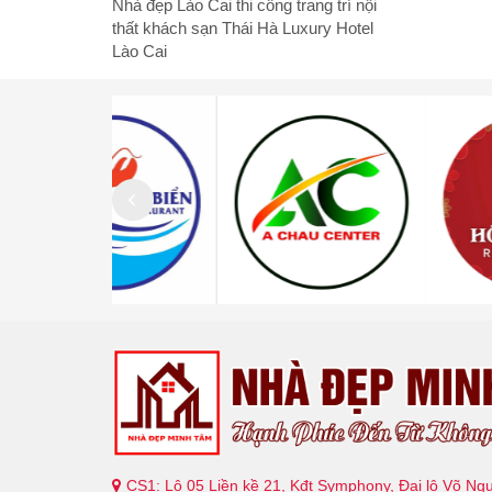
Nhà đẹp Lào Cai thi công trang trí nội
thất khách sạn Thái Hà Luxury Hotel
Lào Cai
CS1: Lô 05 Liền kề 21, Kđt Symphony, Đại lộ Võ Ng