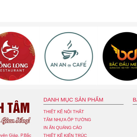
DANH MỤC SẢN PHẨM
B
THIẾT KẾ NỘI THẤT
TẤM NHỰA ỐP TƯỜNG
IN ẤN QUẢNG CÁO
uyên Giáp, P.Bắc
THIẾT KẾ KIẾN TRÚC