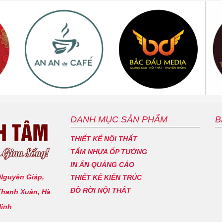
DANH MỤC SẢN PHẨM
B
THIẾT KẾ NỘI THẤT
TẤM NHỰA ỐP TƯỜNG
IN ẤN QUẢNG CÁO
 Nguyên Giáp,
THIẾT KẾ KIẾN TRÚC
ĐỒ RỜI NỘI THẤT
Thanh Xuân, Hà
Ninh