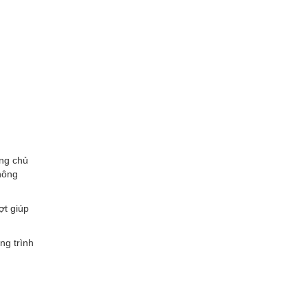
ng chủ
hông
ợt giúp
ng trình