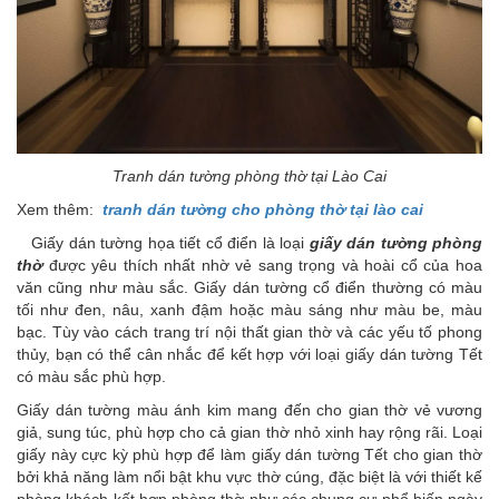
Tranh dán tường phòng thờ tại Lào Cai
Xem thêm:
tranh dán tường cho phòng thờ tại lào cai
Giấy dán tường họa tiết cổ điển là loại
giấy dán tường phòng
thờ
được yêu thích nhất nhờ vẻ sang trọng và hoài cổ của hoa
văn cũng như màu sắc. Giấy dán tường cổ điển thường có màu
tối như đen, nâu, xanh đậm hoặc màu sáng như màu be, màu
bạc. Tùy vào cách trang trí nội thất gian thờ và các yếu tố phong
thủy, bạn có thể cân nhắc để kết hợp với loại giấy dán tường Tết
có màu sắc phù hợp.
Giấy dán tường màu ánh kim mang đến cho gian thờ vẻ vương
giả, sung túc, phù hợp cho cả gian thờ nhỏ xinh hay rộng rãi. Loại
giấy này cực kỳ phù hợp để làm giấy dán tường Tết cho gian thờ
bởi khả năng làm nổi bật khu vực thờ cúng, đặc biệt là với thiết kế
phòng khách kết hợp phòng thờ như các chung cư phổ biến ngày