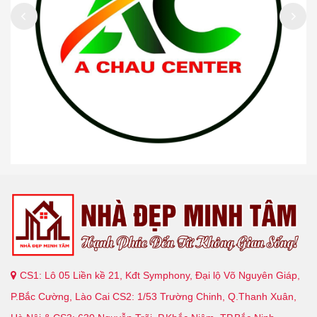
CS1: Lô 05 Liền kề 21, Kđt Symphony, Đại lộ Võ Nguyên Giáp,
P.Bắc Cường, Lào Cai CS2: 1/53 Trường Chinh, Q.Thanh Xuân,