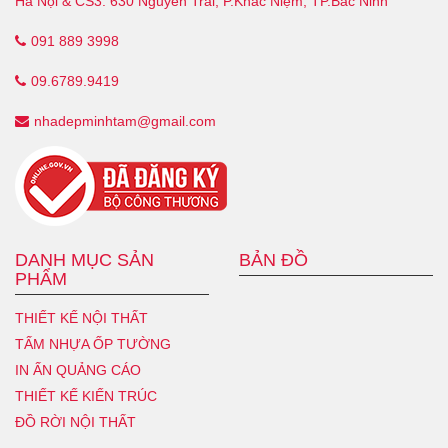
Hà Nội & CS3: 630 Nguyễn Trãi, P.Khắc Niệm, TP.Bắc Ninh
091 889 3998
09.6789.9419
nhadepminhtam@gmail.com
DANH MỤC SẢN
BẢN ĐỒ
PHẨM
THIẾT KẾ NỘI THẤT
TẤM NHỰA ỐP TƯỜNG
IN ẤN QUẢNG CÁO
THIẾT KẾ KIẾN TRÚC
ĐỒ RỜI NỘI THẤT