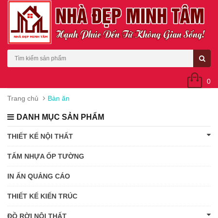
0
Trang chủ
Bàn ăn
DANH MỤC SẢN PHẨM
THIẾT KẾ NỘI THẤT
TẤM NHỰA ỐP TƯỜNG
IN ẤN QUẢNG CÁO
THIẾT KẾ KIẾN TRÚC
ĐỒ RỜI NỘI THẤT