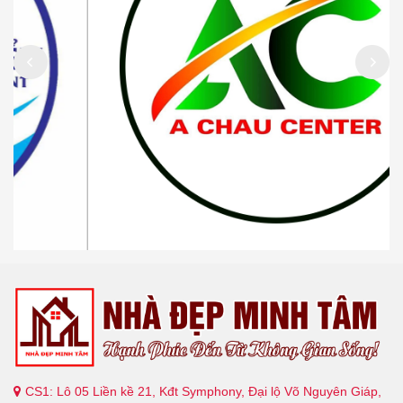
CS1: Lô 05 Liền kề 21, Kđt Symphony, Đại lộ Võ Nguyên Giáp,